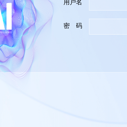
用户名
密 码